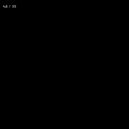
LE HAUT-BREDA
La C
48 / 55