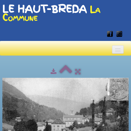
LE HAUT-BREDA
La
Commune
Accueil
Accueil touristique
Vivre en Haut-Bréda
▼
Albums
▼