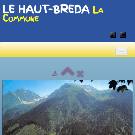
LE HAUT-BREDA
La
Commune
Accueil
Accueil touristique
Vivre en Haut-Bréda
▼
Albums
▼