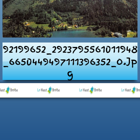
92199652_2923795561011948
_6650449497111396352_o.jp
G