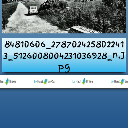
84810606_278702425802241
3_5126008004231036928_n.j
Pg