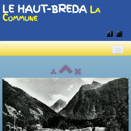
LE HAUT-BREDA
La
Commune
Accueil
Accueil touristique
Vivre en Haut-Bréda
▼
Albums
▼